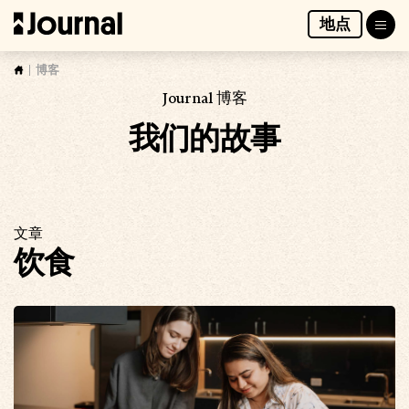
跳
地点
至
AccessMarket Way
加入候补名单
内
容
博客
Journal 博客
我们的故事
文章
饮食